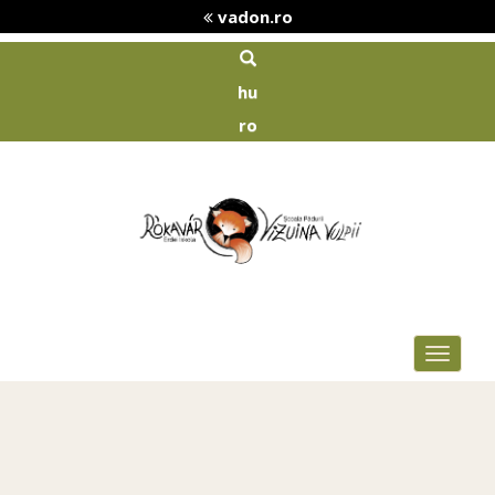
vadon.ro
hu
ro
Toggle
navigat