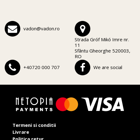
vadon@vadon.ro
Strada Gróf Mikó Imre nr.
11
Sfântu Gheorghe 520003,
RO
+40720 000 707
We are social
Termeni si conditii
Livrare
Politica retur