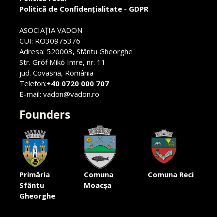
Politică de Confidențialitate - GDPR
ASOCIAŢIA VADON
CUI: RO30975376
Adresa: 520003, Sfântu Gheorghe
Str. Gróf Mikó Imre, nr. 11
jud. Covasna, România
Telefon:
+40 0720 000 707
E-mail: vadon@vadon.ro
Founders
Primăria
Comuna
Comuna Reci
Sfântu
Moacșa
Gheorghe