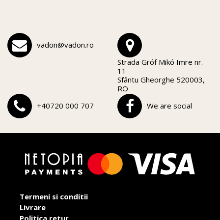
vadon@vadon.ro
Strada Gróf Mikó Imre nr.
11
Sfântu Gheorghe 520003,
RO
+40720 000 707
We are social
Termeni si conditii
Livrare
Politica retur