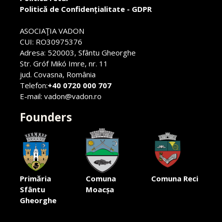
Politică de Confidențialitate - GDPR
ASOCIAŢIA VADON
CUI: RO30975376
Adresa: 520003, Sfântu Gheorghe
Str. Gróf Mikó Imre, nr. 11
jud. Covasna, România
Telefon:
+40 0720 000 707
E-mail: vadon@vadon.ro
Founders
Primăria
Comuna
Comuna Reci
Sfântu
Moacșa
Gheorghe