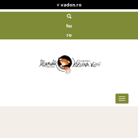
vadon.ro
hu
ro
Toggle
navigat