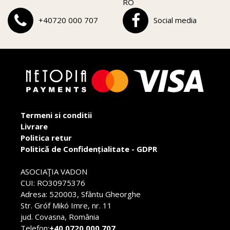
RO
+40720 000 707
Social media
Termeni si conditii
Livrare
Politica retur
Politică de Confidențialitate - GDPR
ASOCIAŢIA VADON
CUI: RO30975376
Adresa: 520003, Sfântu Gheorghe
Str. Gróf Mikó Imre, nr. 11
jud. Covasna, România
Telefon:
+40 0720 000 707