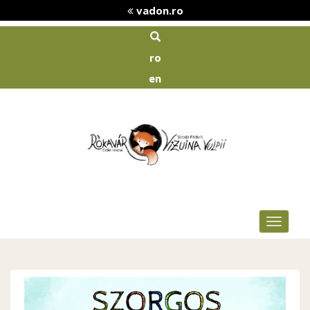
vadon.ro
ro
en
Toggle
navigat