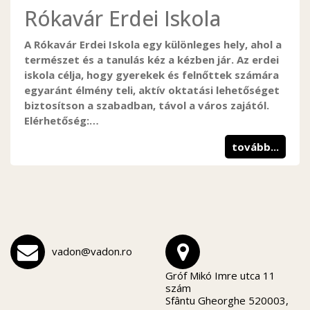
Rókavár Erdei Iskola
A Rókavár Erdei Iskola egy különleges hely, ahol a
természet és a tanulás kéz a kézben jár. Az erdei
iskola célja, hogy gyerekek és felnőttek számára
egyaránt élmény teli, aktív oktatási lehetőséget
biztosítson a szabadban, távol a város zajától.
Elérhetőség:…
tovább...
vadon@vadon.ro
Gróf Mikó Imre utca 11
szám
Sfântu Gheorghe 520003,