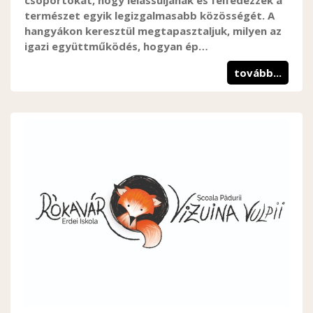
csoportokat, hogy lelassuljanak és felfedezzék a
természet egyik legizgalmasabb közösségét. A
hangyákon keresztül megtapasztaljuk, milyen az
igazi együttműködés, hogyan ép…
tovább...