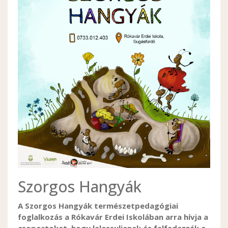
Szorgos Hangyák
A Szorgos Hangyák természetpedagógiai
foglalkozás a Rókavár Erdei Iskolában arra hívja a