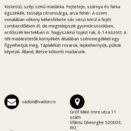
Kistestű, szép színű madárka. Fejteteje, szárnya és farka
égszínkék, testalja citromsárga, arca fehér. A szem
vonalában vékony kékesfekete sáv veszi körül a fejét.
Lomberdőkben él, de megtelepszik gyümölcsösökben,
erdőszéli kertekben is. Nagyszámú tojást rak, 6-14 között. A
téli madáretetők környékén általában széncinegékkel egy
figyelhetjük meg. Táplálékát rovarok, lepkehernyók, pókok
képezik. Álland, illetve kóborló madarunk.
vadon@vadon.ro
Gróf Mikó Imre utca 11
szám
Sfântu Gheorghe 520003,
RO