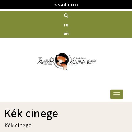
vadon.ro
ro
en
Toggle
navigat
Kék cinege
Kék cinege